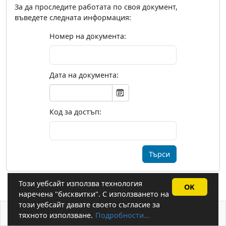
За да проследите работата по своя документ,
въведете следната информация:
Номер на документа:
Дата на документа:
Код за достъп:
Този уебсайт използва технология
OK
наречена "бисквитки". С използването на
този уебсайт давате своето съгласие за
За бисквитките
Системни изисквания
тяхното използване.
Подробности...