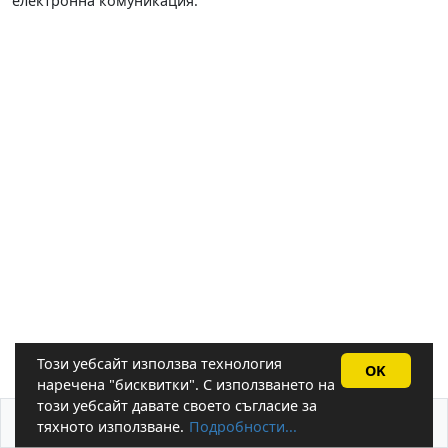
електронна комуникация.
Този уебсайт използва технология
OK
наречена "бисквитки". С използването на
този уебсайт давате своето съгласие за
За бисквитките
Системни изисквания
тяхното използване.
Подробности...