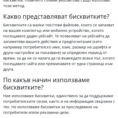
бисквитки. Повечето големи уебсайтове също използват
този метод.
Какво представляват бисквитките?
Бисквитките са малки текстови файлове, които се запазват
на вашия компютър или мобилно устройство, когато
посещавате даден уебсайт. Те позволяват на уебсайта да
запаметява вашите действия и предпочитания (като
например потребителско име, език, размер на шрифта и
други настройки за показване) за определен период от
време, за да не се налага да ги въвеждате всеки път, когато
посещавате сайта или преминавате от една страница към
друга.
По какъв начин използваме
бисквитките?
Ние използваме бисквитки, единствено за да поддържаме
потребителските сесии, както и на информация свързана с
тях. Не използваме бисквитки за проследяване на
потребители и/или рекламни цели.