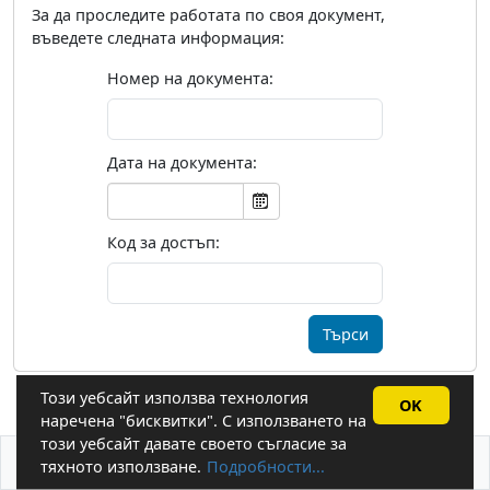
За да проследите работата по своя документ,
въведете следната информация:
Номер на документа:
Дата на документа:
Код за достъп:
Този уебсайт използва технология
OK
наречена "бисквитки". С използването на
този уебсайт давате своето съгласие за
За бисквитките
Системни изисквания
тяхното използване.
Подробности...