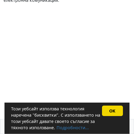
електронна комуникация.
Този уебсайт използва технология
OK
наречена "бисквитки". С използването на
този уебсайт давате своето съгласие за
За бисквитките
Системни изисквания
тяхното използване.
Подробности...